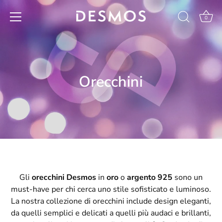
Salta
al
0
contenuto
Orecchini
Gli
orecchini Desmos
in
oro
o
argento 925
sono un
must-have per chi cerca uno stile sofisticato e luminoso.
La nostra collezione di orecchini include design eleganti,
da quelli semplici e delicati a quelli più audaci e brillanti,