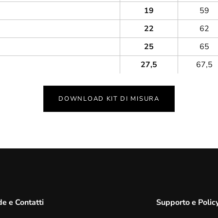
19
59
22
62
25
65
27,5
67,5
DOWNLOAD KIT DI MISURA
e e Contatti
Supporto e Polic