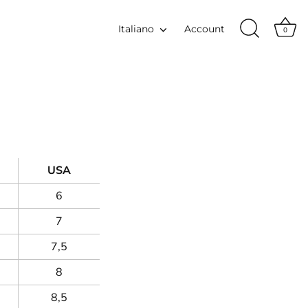
Lingua
Italiano
Account
0
USA
6
7
7,5
8
8,5