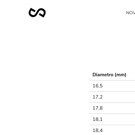
NOV
Salta
al
contenuto
Diametro (mm)
16,5
17,2
17,8
18,1
18,4