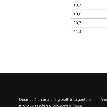
18,7
19,8
20,7
21,4
Sed
Desmos è un brand di gioielli in argento e
in oro con sede e produzione in Italia.